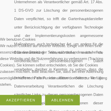
Unternehmen als Verantwortlicher gemäß Art. 17 Abs.
1 DS-GVO zur Löschung der personenbezogenen
Daten verpflichtet, so trifft die Gartenhauptdarsteller
unter Berücksichtigung der verfügbaren Technologie
und der Implementierungskosten angemessene
Wir benutzen Cookies
Maßnahmen, auch technischer Art, um andere für die
Wir nutzen Cookies auf unserer Website. Einige von ihnen sind
essenziell für den Betrieb der Seite, während andere uns helfen,
Datenverarbeitung Verantwortliche, welche die
diese Website und die Nutzererfahrung zu verbessern (Tracking
veröffentlichten personenbezogenen Daten
Cookies). Sie können selbst entscheiden, ob Sie die Cookies
verarbeiten, darüber in Kenntnis zu setzen, dass die
zulassen möchten. Bitte beachten Sie, dass bei einer Ablehnung
betroffene Person von diesen anderen für die
womöglich nicht mehr alle Funktionalitäten der Seite zur Verfügung
stehen.
Datenverarbeitung Verantwortlichen die Löschung
sämtlicher Links zu diesen personenbezogenen Daten
AKZEPTIEREN
ABLEHNEN
oder von Kopien oder Replikationen dieser